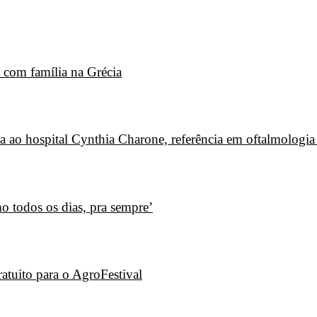
 com família na Grécia
ca ao hospital Cynthia Charone, referência em oftalmologia
o todos os dias, pra sempre’
ratuito para o AgroFestival