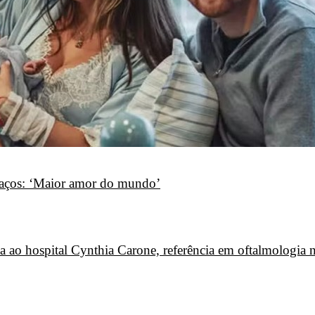
raços: ‘Maior amor do mundo’
ca ao hospital Cynthia Carone, referência em oftalmologia 