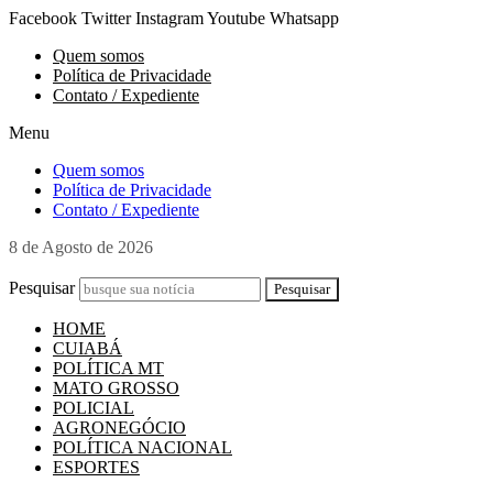
Ir
Facebook
Twitter
Instagram
Youtube
Whatsapp
para
Quem somos
o
Política de Privacidade
conteúdo
Contato / Expediente
Menu
Quem somos
Política de Privacidade
Contato / Expediente
8 de Agosto de 2026
Pesquisar
Pesquisar
HOME
CUIABÁ
POLÍTICA MT
MATO GROSSO
POLICIAL
AGRONEGÓCIO
POLÍTICA NACIONAL
ESPORTES